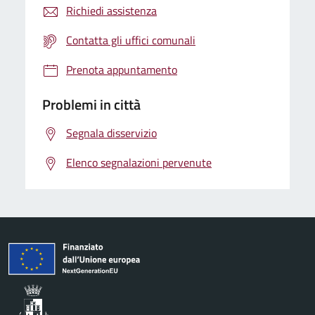
Richiedi assistenza
Contatta gli uffici comunali
Prenota appuntamento
Problemi in città
Segnala disservizio
Elenco segnalazioni pervenute