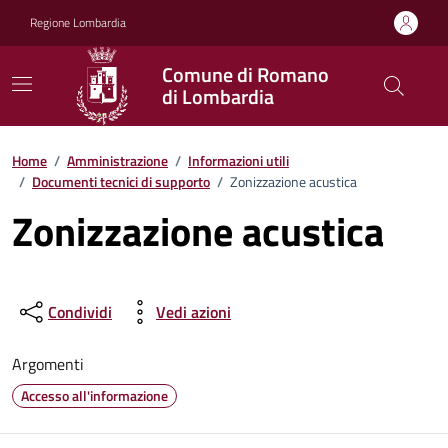
Vai ai contenuti
Vai al footer
Regione Lombardia
Comune di Romano
di Lombardia
Home
/
Amministrazione
/
Informazioni utili
/
Documenti tecnici di supporto
/
Zonizzazione acustica
Zonizzazione acustica
Condividi
Vedi azioni
Argomenti
Accesso all'informazione