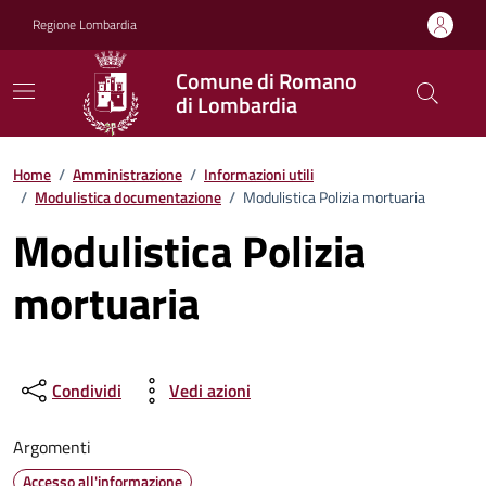
Vai ai contenuti
Vai al footer
Regione Lombardia
Comune di Romano
di Lombardia
Home
/
Amministrazione
/
Informazioni utili
/
Modulistica documentazione
/
Modulistica Polizia mortuaria
Modulistica Polizia
mortuaria
Condividi
Vedi azioni
Argomenti
Accesso all'informazione