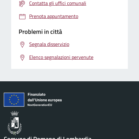
Contatta gli uffici comunali
Prenota appuntamento
Problemi in città
Segnala disservizio
Elenco segnalazioni pervenute
Comune di Romano di Lombardia