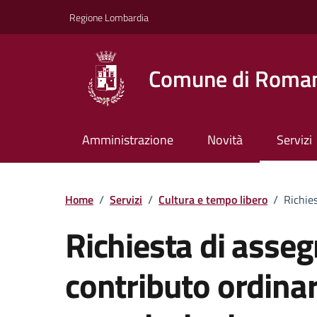
Vai ai contenuti
Vai al footer
Regione Lombardia
Comune di Roman
Amministrazione
Novità
Servizi
Home
/
Servizi
/
Cultura e tempo libero
/
Richies
Richiesta di asseg
contributo ordinar