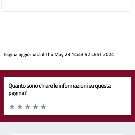
Pagina aggiornata il Thu May 23 14:43:52 CEST 2024
Quanto sono chiare le informazioni su questa
pagina?
Valuta da 1 a 5 stelle la pagina
Valuta 1 stelle su 5
Valuta 2 stelle su 5
Valuta 3 stelle su 5
Valuta 4 stelle su 5
Valuta 5 stelle su 5