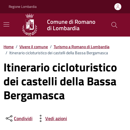
Vai ai contenuti
Vai al footer
Regione Lombardia
Comune di Romano
di Lombardia
Home
/
Vivere il comune
/
Turismo a Romano di Lombardia
/
Itinerario cicloturistico dei castelli della Bassa Bergamasca
Itinerario cicloturistico
dei castelli della Bassa
Bergamasca
Condividi
Vedi azioni