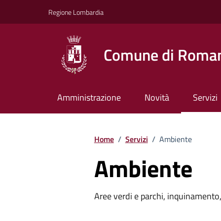
Vai ai contenuti
Vai al footer
Regione Lombardia
Comune di Roman
Amministrazione
Novità
Servizi
Home
/
Servizi
/
Ambiente
Ambiente
Aree verdi e parchi, inquinamento, 