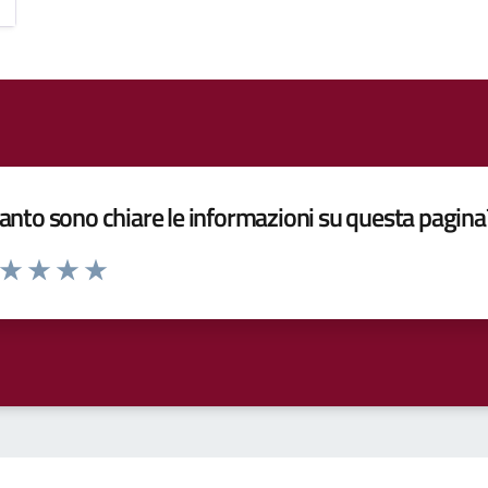
nto sono chiare le informazioni su questa pagina
a da 1 a 5 stelle la pagina
ta 1 stelle su 5
Valuta 2 stelle su 5
Valuta 3 stelle su 5
Valuta 4 stelle su 5
Valuta 5 stelle su 5