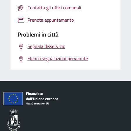
Contatta gli uffici comunali
Prenota appuntamento
Problemi in città
Segnala disservizio
Elenco segnalazioni pervenute