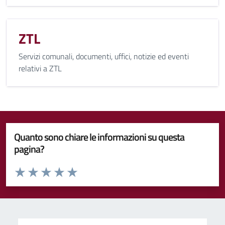
ZTL
Servizi comunali, documenti, uffici, notizie ed eventi
relativi a ZTL
Quanto sono chiare le informazioni su questa
pagina?
Valuta da 1 a 5 stelle la pagina
Valuta 1 stelle su 5
Valuta 2 stelle su 5
Valuta 3 stelle su 5
Valuta 4 stelle su 5
Valuta 5 stelle su 5