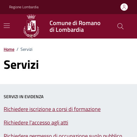
Vai ai contenuti
Vai al footer
Regione Lombardia
Comune di Romano
di Lombardia
Home
/
Servizi
Servizi
SERVIZI IN EVIDENZA
Richiedere iscrizione a corsi di formazione
Richiedere l'accesso agli atti
Richiedere permesso di occupazione suolo pubblico