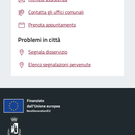
Contatta gli uffici comunali
Prenota appuntamento
Problemi in città
Segnala disservizio
Elenco segnalazioni pervenute