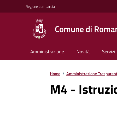
Vai ai contenuti
Vai al footer
Regione Lombardia
Comune di Roman
Amministrazione
Novità
Servizi
Home
/
Amministrazione Trasparen
M4 - Istruzi