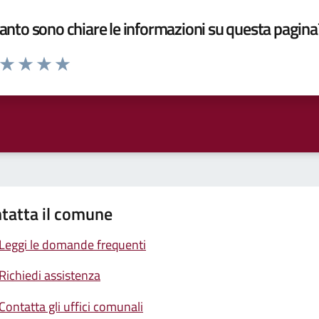
nto sono chiare le informazioni su questa pagina
a da 1 a 5 stelle la pagina
ta 1 stelle su 5
Valuta 2 stelle su 5
Valuta 3 stelle su 5
Valuta 4 stelle su 5
Valuta 5 stelle su 5
tatta il comune
Leggi le domande frequenti
Richiedi assistenza
Contatta gli uffici comunali