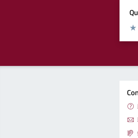
Qua
Valut
Valu
Con