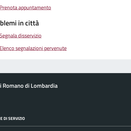
Prenota appuntamento
blemi in città
Segnala disservizio
Elenco segnalazioni pervenute
i Romano di Lombardia
E DI SERVIZIO