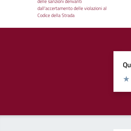
delle sanzioni derivanti
dall'accertamento delle violazioni al
Codice della Strada
Qua
Valut
Valu