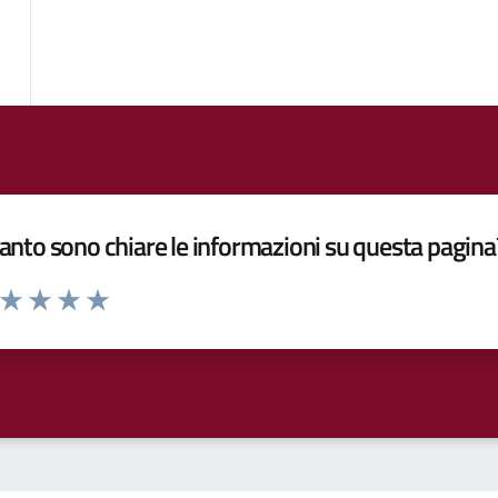
nto sono chiare le informazioni su questa pagina
a da 1 a 5 stelle la pagina
ta 1 stelle su 5
Valuta 2 stelle su 5
Valuta 3 stelle su 5
Valuta 4 stelle su 5
Valuta 5 stelle su 5