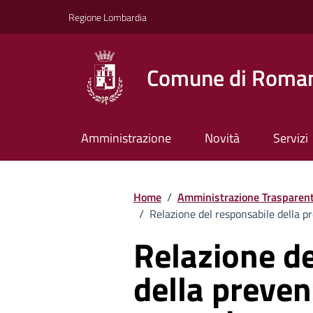
Vai ai contenuti
Vai al footer
Regione Lombardia
Comune di Roman
Amministrazione
Novità
Servizi
Home
/
Amministrazione Trasparen
/
Relazione del responsabile della p
Relazione de
della preven