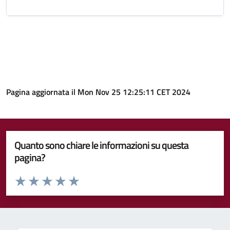
Pagina aggiornata il Mon Nov 25 12:25:11 CET 2024
Quanto sono chiare le informazioni su questa
pagina?
Valuta da 1 a 5 stelle la pagina
Valuta 1 stelle su 5
Valuta 2 stelle su 5
Valuta 3 stelle su 5
Valuta 4 stelle su 5
Valuta 5 stelle su 5