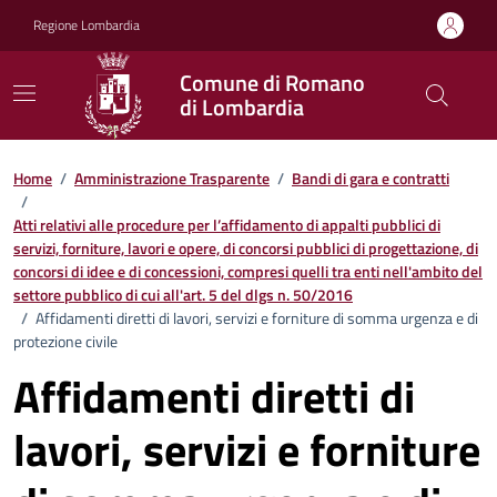
Vai ai contenuti
Vai al footer
Regione Lombardia
Comune di Romano
di Lombardia
Home
/
Amministrazione Trasparente
/
Bandi di gara e contratti
/
Atti relativi alle procedure per l’affidamento di appalti pubblici di
servizi, forniture, lavori e opere, di concorsi pubblici di progettazione, di
concorsi di idee e di concessioni, compresi quelli tra enti nell'ambito del
settore pubblico di cui all'art. 5 del dlgs n. 50/2016
/
Affidamenti diretti di lavori, servizi e forniture di somma urgenza e di
protezione civile
Affidamenti diretti di
lavori, servizi e forniture