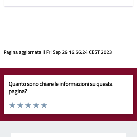
Pagina aggiornata il Fri Sep 29 16:56:24 CEST 2023
Quanto sono chiare le informazioni su questa
pagina?
Valuta da 1 a 5 stelle la pagina
Valuta 1 stelle su 5
Valuta 2 stelle su 5
Valuta 3 stelle su 5
Valuta 4 stelle su 5
Valuta 5 stelle su 5