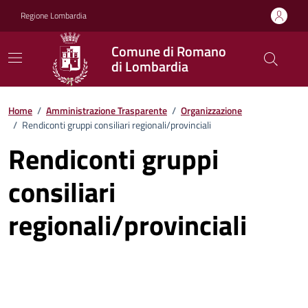
Vai ai contenuti
Vai al footer
Regione Lombardia
Comune di Romano
di Lombardia
Home
/
Amministrazione Trasparente
/
Organizzazione
/
Rendiconti gruppi consiliari regionali/provinciali
Rendiconti gruppi
consiliari
regionali/provinciali