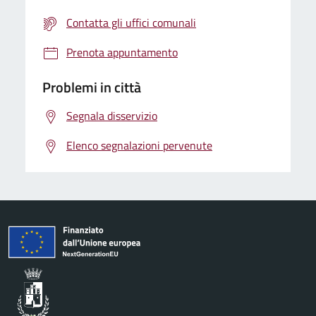
Contatta gli uffici comunali
Prenota appuntamento
Problemi in città
Segnala disservizio
Elenco segnalazioni pervenute