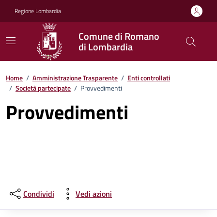
Vai ai contenuti
Vai al footer
Regione Lombardia
Comune di Romano
di Lombardia
Home
/
Amministrazione Trasparente
/
Enti controllati
/
Società partecipate
/
Provvedimenti
Provvedimenti
Condividi
Vedi azioni