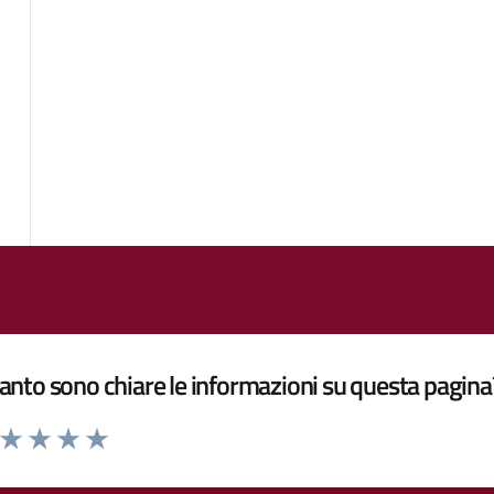
nto sono chiare le informazioni su questa pagina
a da 1 a 5 stelle la pagina
ta 1 stelle su 5
Valuta 2 stelle su 5
Valuta 3 stelle su 5
Valuta 4 stelle su 5
Valuta 5 stelle su 5