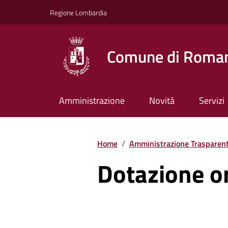
Vai ai contenuti
Vai al footer
Regione Lombardia
Comune di Roman
Amministrazione
Novità
Servizi
Home
/
Amministrazione Trasparen
Dotazione o