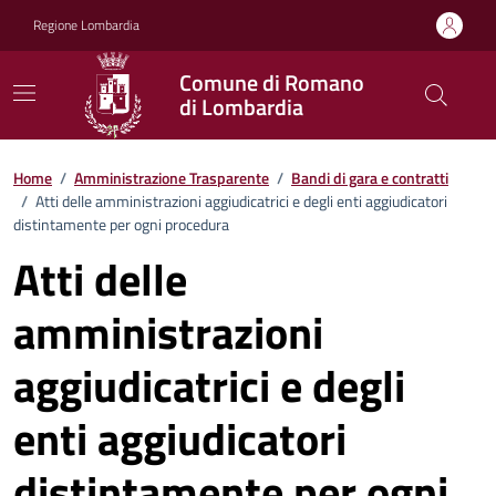
Vai ai contenuti
Vai al footer
Regione Lombardia
Comune di Romano
di Lombardia
Home
/
Amministrazione Trasparente
/
Bandi di gara e contratti
/
Atti delle amministrazioni aggiudicatrici e degli enti aggiudicatori
distintamente per ogni procedura
Atti delle
amministrazioni
aggiudicatrici e degli
enti aggiudicatori
distintamente per ogni