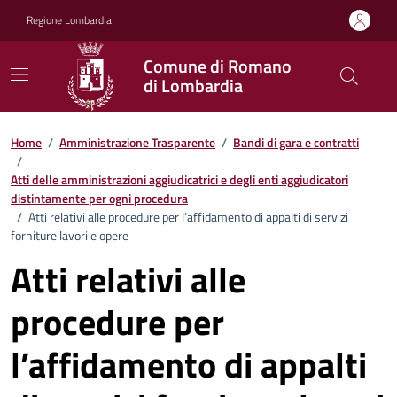
Vai ai contenuti
Vai al footer
Regione Lombardia
Comune di Romano
di Lombardia
Home
/
Amministrazione Trasparente
/
Bandi di gara e contratti
/
Atti delle amministrazioni aggiudicatrici e degli enti aggiudicatori
distintamente per ogni procedura
/
Atti relativi alle procedure per l’affidamento di appalti di servizi
forniture lavori e opere
Atti relativi alle
procedure per
l’affidamento di appalti