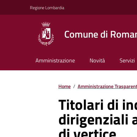
Vai ai contenuti
Vai al footer
Regione Lombardia
Comune di Roman
Amministrazione
Novità
Servizi
Home
/
Amministrazione Trasparen
Titolari di in
dirigenziali
di vertice