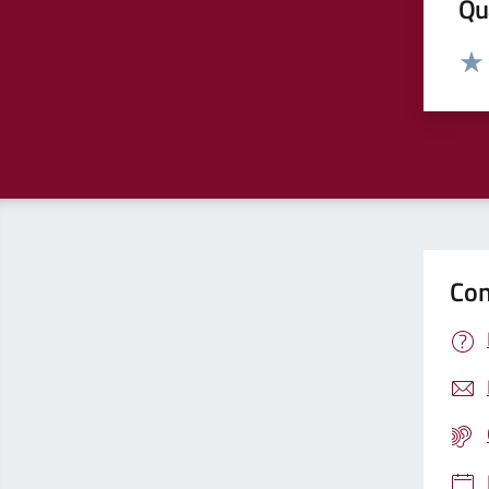
Qua
Valut
Valu
Con