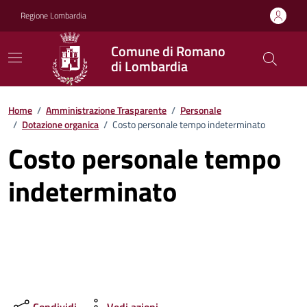
Vai ai contenuti
Vai al footer
Regione Lombardia
Comune di Romano
di Lombardia
Home
/
Amministrazione Trasparente
/
Personale
/
Dotazione organica
/
Costo personale tempo indeterminato
Costo personale tempo
indeterminato