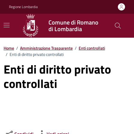
Vai ai contenuti
Vai al footer
Regione Lombardia
Comune di Romano
di Lombardia
Home
/
Amministrazione Trasparente
/
Enti controllati
/
Enti di diritto privato controllati
Enti di diritto privato
controllati