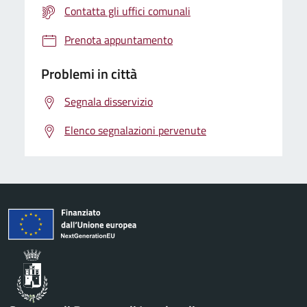
Contatta gli uffici comunali
Prenota appuntamento
Problemi in città
Segnala disservizio
Elenco segnalazioni pervenute