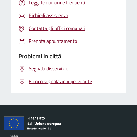
Leggi le domande frequenti
Richiedi assistenza
Contatta gli uffici comunali
Prenota appuntamento
Problemi in città
Segnala disservizio
Elenco segnalazioni pervenute