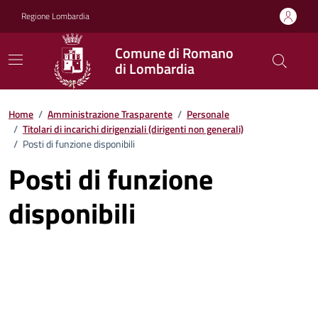
Vai ai contenuti
Vai al footer
Regione Lombardia
Comune di Romano
di Lombardia
Home
/
Amministrazione Trasparente
/
Personale
/
Titolari di incarichi dirigenziali (dirigenti non generali)
/
Posti di funzione disponibili
Posti di funzione
disponibili