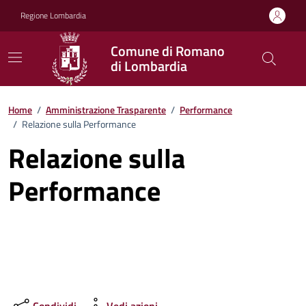
Vai ai contenuti
Vai al footer
Regione Lombardia
Comune di Romano
di Lombardia
Home
/
Amministrazione Trasparente
/
Performance
/
Relazione sulla Performance
Relazione sulla
Performance