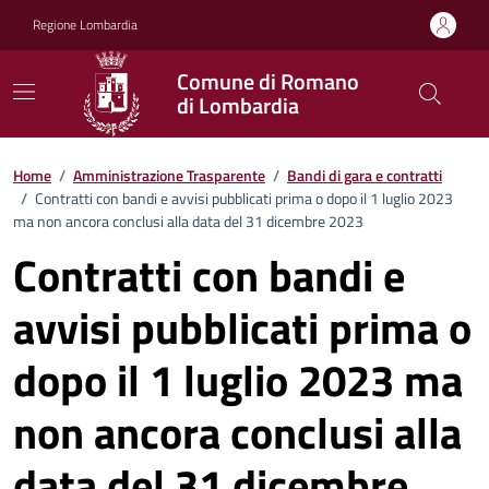
Vai ai contenuti
Vai al footer
Regione Lombardia
Comune di Romano
di Lombardia
Home
/
Amministrazione Trasparente
/
Bandi di gara e contratti
/
Contratti con bandi e avvisi pubblicati prima o dopo il 1 luglio 2023
ma non ancora conclusi alla data del 31 dicembre 2023
Contratti con bandi e
avvisi pubblicati prima o
dopo il 1 luglio 2023 ma
non ancora conclusi alla
data del 31 dicembre