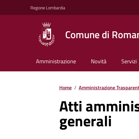
Vai ai contenuti
Vai al footer
Regione Lombardia
Comune di Roman
Amministrazione
Novità
Servizi
Home
/
Amministrazione Trasparen
Atti amminis
generali