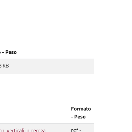
 - Peso
8 KB
Formato
- Peso
pdf -
ni verticali in deroga