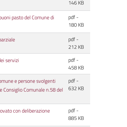
146 KB
pdf -
 buoni pasto del Comune di
180 KB
pdf -
arziale
212 KB
pdf -
ei servizi
458 KB
pdf -
 Comune e persone svolgenti
632 KB
one Consiglio Comunale n.58 del
pdf -
ovato con deliberazione
885 KB