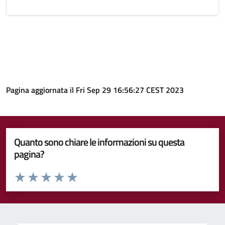
Pagina aggiornata il Fri Sep 29 16:56:27 CEST 2023
Quanto sono chiare le informazioni su questa
pagina?
Valuta da 1 a 5 stelle la pagina
Valuta 1 stelle su 5
Valuta 2 stelle su 5
Valuta 3 stelle su 5
Valuta 4 stelle su 5
Valuta 5 stelle su 5