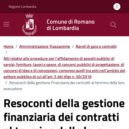
Vai ai contenuti
Vai al footer
Regione Lombardia
Comune di Romano
di Lombardia
Home
/
Amministrazione Trasparente
/
Bandi di gara e contratti
/
Atti relativi alle procedure per l’affidamento di appalti pubblici di
servizi, forniture, lavori e opere, di concorsi pubblici di progettazione, di
concorsi di idee e di concessioni, compresi quelli tra enti nell'ambito del
settore pubblico di cui all'art. 5 del dlgs n. 50/2016
/
Resoconti della gestione finanziaria dei contratti al termine della loro
esecuzione
Resoconti della gestione
finanziaria dei contratti