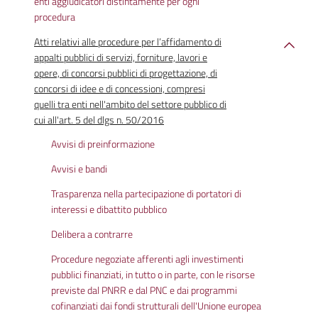
enti aggiudicatori distintamente per ogni
procedura
Atti relativi alle procedure per l’affidamento di
appalti pubblici di servizi, forniture, lavori e
opere, di concorsi pubblici di progettazione, di
concorsi di idee e di concessioni, compresi
quelli tra enti nell'ambito del settore pubblico di
cui all'art. 5 del dlgs n. 50/2016
Avvisi di preinformazione
Avvisi e bandi
Trasparenza nella partecipazione di portatori di
interessi e dibattito pubblico
Delibera a contrarre
Procedure negoziate afferenti agli investimenti
pubblici finanziati, in tutto o in parte, con le risorse
previste dal PNRR e dal PNC e dai programmi
cofinanziati dai fondi strutturali dell'Unione europea