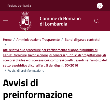
Vai ai contenuti
Vai al footer
Regione Lombardia
Comune di Romano
di Lombardia
Home
/
Amministrazione Trasparente
/
Bandi di gara e contratti
/
Atti relativi alle procedure per l’affidamento di appalti pubblici di
servizi, forniture, lavori e opere, di concorsi pubblici di progettazione, di
concorsi di idee e di concessioni, compresi quelli tra enti nell'ambito del
settore pubblico di cui all'art. 5 del dlgs n. 50/2016
/
Avvisi di preinformazione
Avvisi di
preinformazione