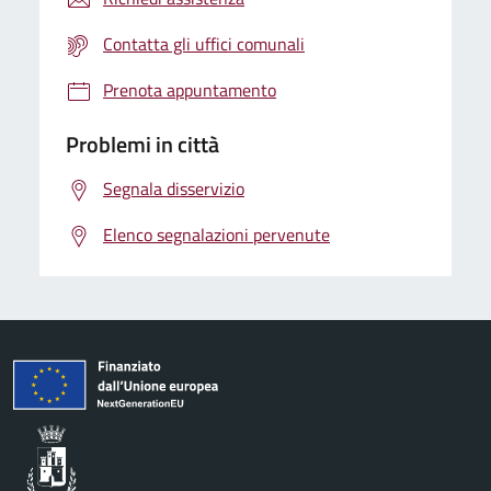
Contatta gli uffici comunali
Prenota appuntamento
Problemi in città
Segnala disservizio
Elenco segnalazioni pervenute