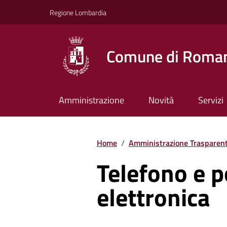
Vai ai contenuti
Vai al footer
Regione Lombardia
Comune di Roman
Amministrazione
Novità
Servizi
Home
/
Amministrazione Trasparen
Telefono e p
elettronica