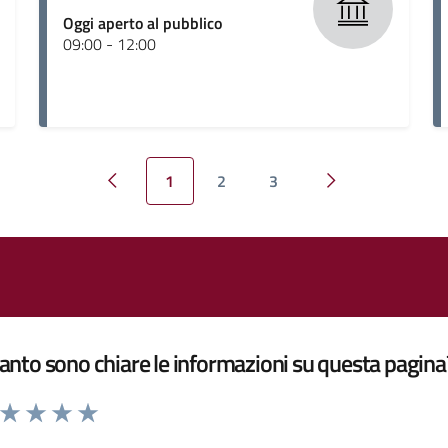
Oggi aperto al pubblico
09:00 - 12:00
1
2
3
Pagina precedente
Pagina successiv
nto sono chiare le informazioni su questa pagina
a da 1 a 5 stelle la pagina
ta 1 stelle su 5
Valuta 2 stelle su 5
Valuta 3 stelle su 5
Valuta 4 stelle su 5
Valuta 5 stelle su 5