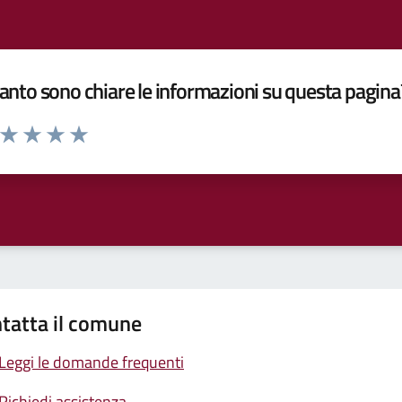
nto sono chiare le informazioni su questa pagina
a da 1 a 5 stelle la pagina
ta 1 stelle su 5
Valuta 2 stelle su 5
Valuta 3 stelle su 5
Valuta 4 stelle su 5
Valuta 5 stelle su 5
tatta il comune
Leggi le domande frequenti
Richiedi assistenza