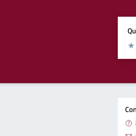
Qua
Valut
Valu
Con