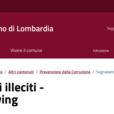
o di Lombardia
Segu
Vivere il comune
Istruzione
te
/
Altri contenuti
/
Prevenzione della Corruzione
/
Segnalazio
illeciti -
wing