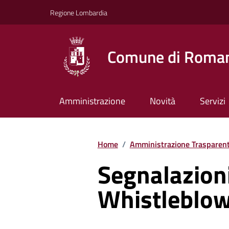
Vai ai contenuti
Vai al footer
Regione Lombardia
Comune di Roman
Amministrazione
Novità
Servizi
Home
/
Amministrazione Trasparen
Segnalazioni 
Whistleblo