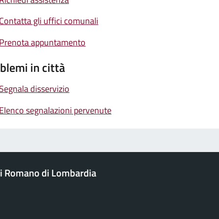
Contatta gli uffici comunali
Prenota appuntamento
blemi in città
Segnala disservizio
Elenco segnalazioni pervenute
i Romano di Lombardia