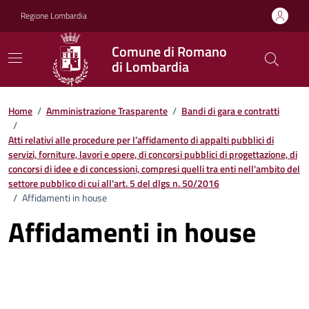
Vai ai contenuti
Vai al footer
Regione Lombardia
Comune di Romano
di Lombardia
Home
/
Amministrazione Trasparente
/
Bandi di gara e contratti
/
Atti relativi alle procedure per l’affidamento di appalti pubblici di
servizi, forniture, lavori e opere, di concorsi pubblici di progettazione, di
concorsi di idee e di concessioni, compresi quelli tra enti nell'ambito del
settore pubblico di cui all'art. 5 del dlgs n. 50/2016
/
Affidamenti in house
Affidamenti in house