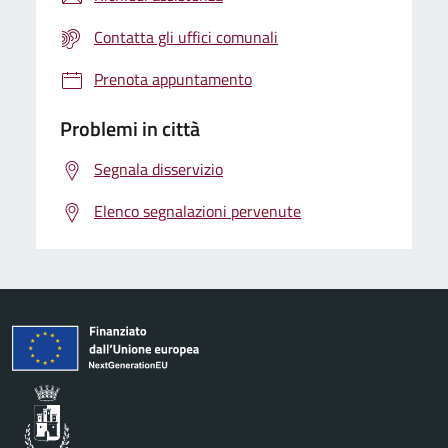
Contatta gli uffici comunali
Prenota appuntamento
Problemi in città
Segnala disservizio
Elenco segnalazioni pervenute