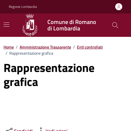
Vai ai contenuti
Vai al footer
Regione Lombardia
Comune di Romano
di Lombardia
Home
/
Amministrazione Trasparente
/
Enti controllati
/
Rappresentazione grafica
Rappresentazione
grafica