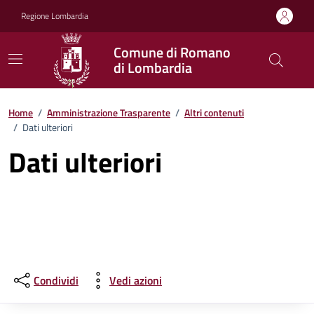
Vai ai contenuti
Vai al footer
Regione Lombardia
Comune di Romano
di Lombardia
Home
/
Amministrazione Trasparente
/
Altri contenuti
/
Dati ulteriori
Dati ulteriori
Condividi
Vedi azioni