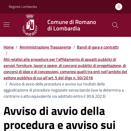
Vai ai contenuti
Vai al footer
Regione Lombardia
Comune di Romano
di Lombardia
Home
/
Amministrazione Trasparente
/
Bandi di gara e contratti
/
Atti relativi alle procedure per l’affidamento di appalti pubblici di
servizi, forniture, lavori e opere, di concorsi pubblici di progettazione, di
concorsi di idee e di concessioni, compresi quelli tra enti nell'ambito del
settore pubblico di cui all'art. 5 del dlgs n. 50/2016
/
Avviso di avvio della procedura e avviso sui risultati della
aggiudicazione di procedure negoziate senza bando (ove la determina a
contrarre o atto equivalente sia adottato entro il 30.6.2023)
Avviso di avvio della
procedura e avviso sui