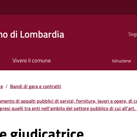
o di Lombardia
Segu
Vivere il comune
Istruzione
te
/
Bandi di gara e contratti
damento di appalti pubblici di servizi, forniture, lavori e opere, di 
resi quelli tra enti nell'ambito del settore pubblico di cui all'art
 giudicatrice