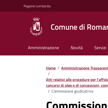
Vai ai contenuti
Vai al footer
Regione Lombardia
Comune di Roman
Amministrazione
Novità
Servizi
Home
/
Amministrazione Trasparen
/
Atti relativi alle procedure per l’affi
concorsi di idee e di concessioni, comp
/
Commissione giudicatrice
Commissione