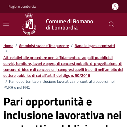
Vai ai contenuti
Vai al footer
Regione Lombardia
Comune di Romano
di Lombardia
Home
/
Amministrazione Trasparente
/
Bandi di gara e contratti
/
Atti relativi alle procedure per l’affidamento di appalti pubblici di
servizi, forniture, lavori e opere, di concorsi pubblici di progettazione, di
concorsi di idee e di concessioni, compresi quelli tra enti nell'ambito del
settore pubblico di cui all'art. 5 del dlgs n. 50/2016
/
Pari opportunità e inclusione lavorativa nei contratti pubblici, nel
PNRR e nel PNC
Pari opportunità e
inclusione lavorativa nei