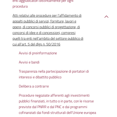
enti aggiudicatori distintamente per ogni
procedura
Atti relativi alle procedure per l’affidamento di
appalti pubblici di servizi, forniture, lavori e
opere, di concorsi pubblici di progettazione, di
concorsi di idee e di concessioni, compresi
quelli tra enti nell'ambito del settore pubblico di
cui all'art. 5 del dlgs n. 50/2016
Avvisi di preinformazione
Avvisi e bandi
Trasparenza nella partecipazione di portatori di
interessi e dibattito pubblico
Delibera a contrarre
Procedure negoziate afferenti agli investimenti
pubblici finanziati, in tutto o in parte, con le risorse
previste dal PNRR e dal PNC e dai programmi
cofinanziati dai fondi strutturali dell'Unione europea