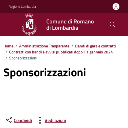
Vai ai contenuti
Vai al footer
Regione Lombardia
Comune di Romano
di Lombardia
Home
/
Amministrazione Trasparente
/
Bandi di gara e contratti
/
Contratti con bandi e avvisi pubblicati dopo il 1 gennaio 2024
/
Sponsorizzazioni
Sponsorizzazioni
Condividi
Vedi azioni