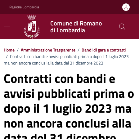
Vai ai contenuti
Vai al footer
Regione Lombardia
Comune di Romano
di Lombardia
Home
/
Amministrazione Trasparente
/
Bandi di gara e contratti
/
Contratti con bandi e avvisi pubblicati prima o dopo il 1 luglio 2023
ma non ancora conclusi alla data del 31 dicembre 2023
Contratti con bandi e
avvisi pubblicati prima o
dopo il 1 luglio 2023 ma
non ancora conclusi alla
data del 31 dicembre