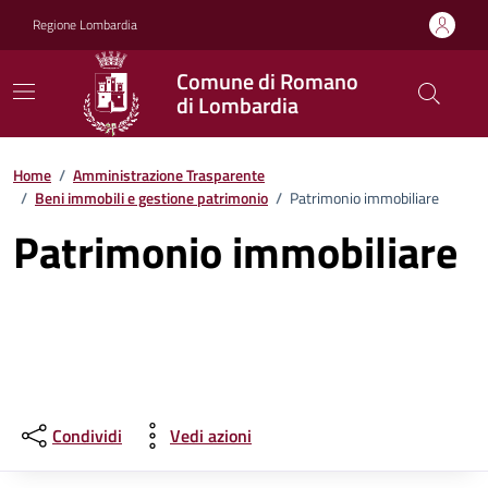
Vai ai contenuti
Vai al footer
Regione Lombardia
Comune di Romano
di Lombardia
Home
/
Amministrazione Trasparente
/
Beni immobili e gestione patrimonio
/
Patrimonio immobiliare
Patrimonio immobiliare
Condividi
Vedi azioni