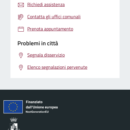
Richiedi assistenza
Contatta gli uffici comunali
Prenota appuntamento
Problemi in città
Segnala disservizio
Elenco segnalazioni pervenute