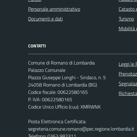
Personale amministrativo
Catasto e
Documenti e dati
Turismo
Mobilità 
CONTATTI
Comune di Romano di Lombardia
Leggi le
Palazzo Comunale
Prenota
Piazza Giuseppe Longhi - Sindaco, n. 5
Segnalazi
24058 Romano di Lombardia (BG)
Codice fiscale: 00622580165
Richiesta
P. IVA: 00622580165
Codice Unico Ufficio (cuu): XMRWNK
Posta Elettronica Certificata:
segreteria.comune.romano@pec.regione.lombardia.it
Telefono: 0363 982311