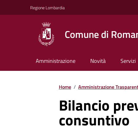
Vai ai contenuti
Vai al footer
Regione Lombardia
Comune di Roman
Amministrazione
Novità
Servizi
Home
/
Amministrazione Trasparen
Bilancio pre
consuntivo