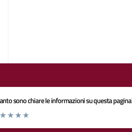
nto sono chiare le informazioni su questa pagina
a da 1 a 5 stelle la pagina
ta 1 stelle su 5
Valuta 2 stelle su 5
Valuta 3 stelle su 5
Valuta 4 stelle su 5
Valuta 5 stelle su 5