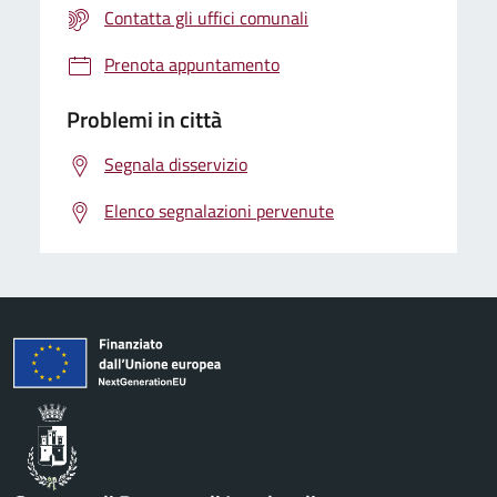
Contatta gli uffici comunali
Prenota appuntamento
Problemi in città
Segnala disservizio
Elenco segnalazioni pervenute