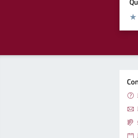
Qua
Valut
Valu
Con