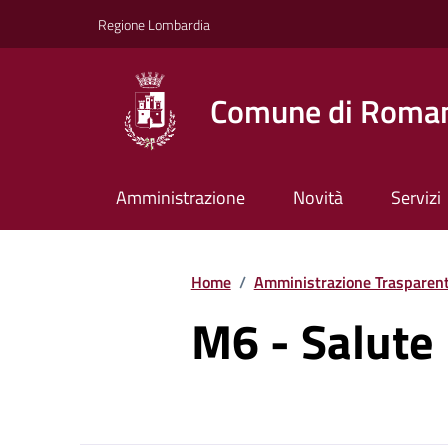
Vai ai contenuti
Vai al footer
Regione Lombardia
Comune di Roman
Amministrazione
Novità
Servizi
Home
/
Amministrazione Trasparen
M6 - Salute