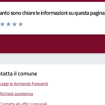
nto sono chiare le informazioni su questa pagina
a da 1 a 5 stelle la pagina
ta 1 stelle su 5
Valuta 2 stelle su 5
Valuta 3 stelle su 5
Valuta 4 stelle su 5
Valuta 5 stelle su 5
tatta il comune
Leggi le domande frequenti
Richiedi assistenza
Contatta gli uffici comunali