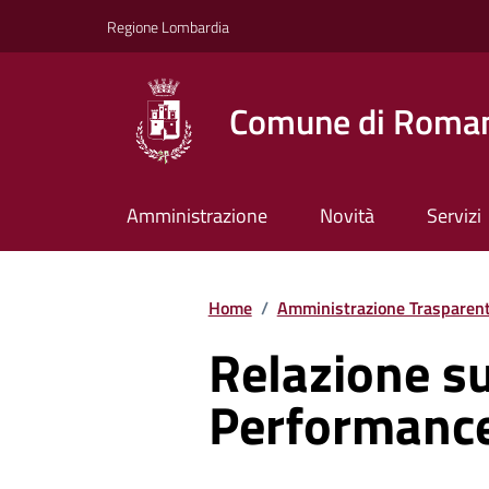
Vai ai contenuti
Vai al footer
Regione Lombardia
Comune di Roman
Amministrazione
Novità
Servizi
Home
/
Amministrazione Trasparen
Relazione su
Performanc