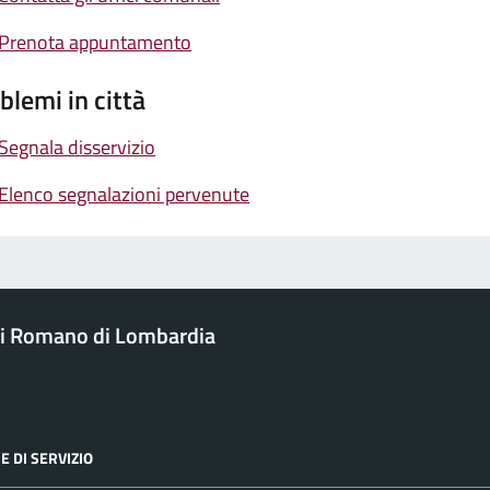
Prenota appuntamento
blemi in città
Segnala disservizio
Elenco segnalazioni pervenute
i Romano di Lombardia
E DI SERVIZIO