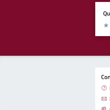
Qua
Valut
Valu
Con