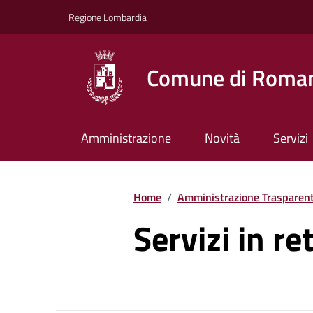
Vai ai contenuti
Vai al footer
Regione Lombardia
Comune di Roman
Amministrazione
Novità
Servizi
Home
/
Amministrazione Trasparen
Servizi in re