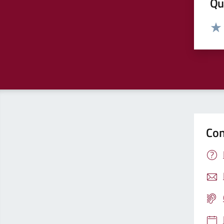
Qua
Valut
Valu
Con