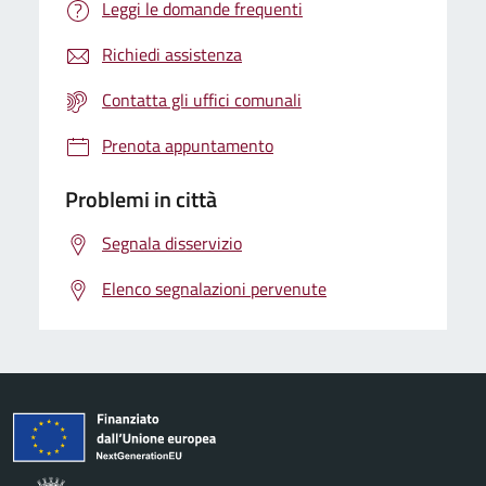
Leggi le domande frequenti
Richiedi assistenza
Contatta gli uffici comunali
Prenota appuntamento
Problemi in città
Segnala disservizio
Elenco segnalazioni pervenute