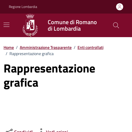
Vai ai contenuti
Vai al footer
Regione Lombardia
Comune di Romano
di Lombardia
Home
/
Amministrazione Trasparente
/
Enti controllati
/
Rappresentazione grafica
Rappresentazione
grafica