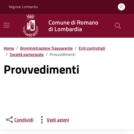
Vai ai contenuti
Vai al footer
Regione Lombardia
Comune di Romano
di Lombardia
Home
/
Amministrazione Trasparente
/
Enti controllati
/
Società partecipate
/
Provvedimenti
Provvedimenti
Condividi
Vedi azioni