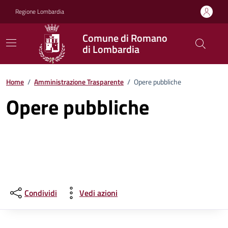
Vai ai contenuti
Vai al footer
Regione Lombardia
Comune di Romano
di Lombardia
Home
/
Amministrazione Trasparente
/
Opere pubbliche
Opere pubbliche
Condividi
Vedi azioni