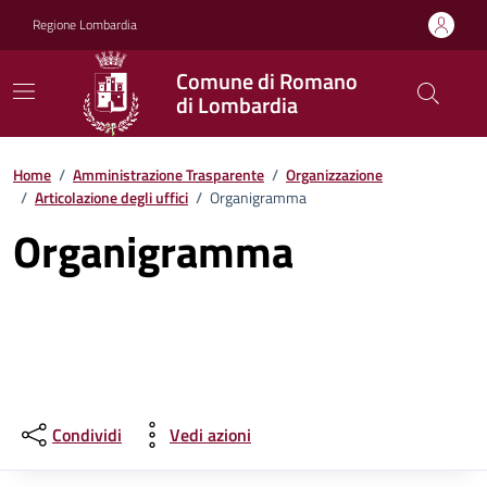
Vai ai contenuti
Vai al footer
Regione Lombardia
Comune di Romano
di Lombardia
Home
/
Amministrazione Trasparente
/
Organizzazione
/
Articolazione degli uffici
/
Organigramma
Organigramma
Condividi
Vedi azioni